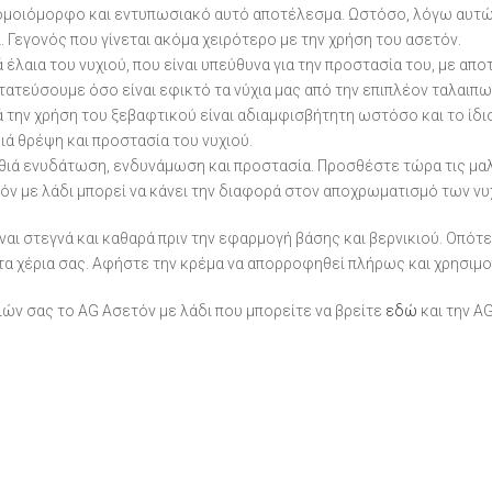
 ομοιόμορφο και εντυπωσιακό αυτό αποτέλεσμα. Ωστόσο, λόγω αυτών
. Γεγονός που γίνεται ακόμα χειρότερο με την χρήση του ασετόν.
 έλαια του νυχιού, που είναι υπεύθυνα για την προστασία του, με αποτ
ατεύσουμε όσο είναι εφικτό τα νύχια μας από την επιπλέον ταλαιπω
ά την χρήση του ξεβαφτικού είναι αδιαμφισβήτητη ωστόσο και το ίδι
ά θρέψη και προστασία του νυχιού.
θιά ενυδάτωση, ενδυνάμωση και προστασία. Προσθέστε τώρα τις μαλα
όν με λάδι μπορεί να κάνει την διαφορά στον αποχρωματισμό των νυ
ίναι στεγνά και καθαρά πριν την εφαρμογή βάσης και βερνικιού. Οπότε
 τα χέρια σας. Αφήστε την κρέμα να απορροφηθεί πλήρως και χρησιμ
ιών σας το AG Ασετόν με λάδι που μπορείτε να βρείτε
εδώ
και την A