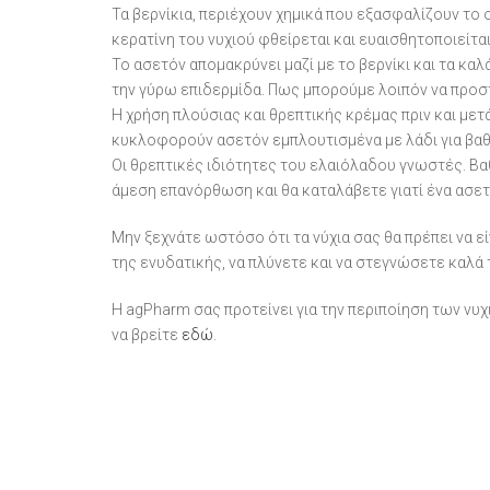
Τα βερνίκια, περιέχουν χημικά που εξασφαλίζουν το
κερατίνη του νυχιού φθείρεται και ευαισθητοποιείται
Το ασετόν απομακρύνει μαζί με το βερνίκι και τα καλά
την γύρω επιδερμίδα. Πως μπορούμε λοιπόν να προστ
Η χρήση πλούσιας και θρεπτικής κρέμας πριν και μετ
κυκλοφορούν ασετόν εμπλουτισμένα με λάδι για βαθι
Οι θρεπτικές ιδιότητες του ελαιόλαδου γνωστές. Βα
άμεση επανόρθωση και θα καταλάβετε γιατί ένα ασετ
Μην ξεχνάτε ωστόσο ότι τα νύχια σας θα πρέπει να ε
της ενυδατικής, να πλύνετε και να στεγνώσετε καλά
Η agPharm σας προτείνει για την περιποίηση των νυχ
να βρείτε
εδώ
.