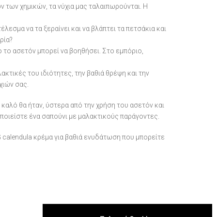
 των χημικών, τα νύχια μας ταλαιπωρούνται. Η
έλεσμα να τα ξεραίνει και να βλάπτει τα πετσάκια και
ρία?
ο το ασετόν μπορεί να βοηθήσει. Στο εμπόριο,
κτικές του ιδιότητες, την βαθιά θρέψη και την
χιών σας.
 καλό θα ήταν, ύστερα από την χρήση του ασετόν και
οποιείστε ένα σαπούνι με μαλακτικούς παράγοντες.
G calendula κρέμα για βαθιά ενυδάτωση που μπορείτε