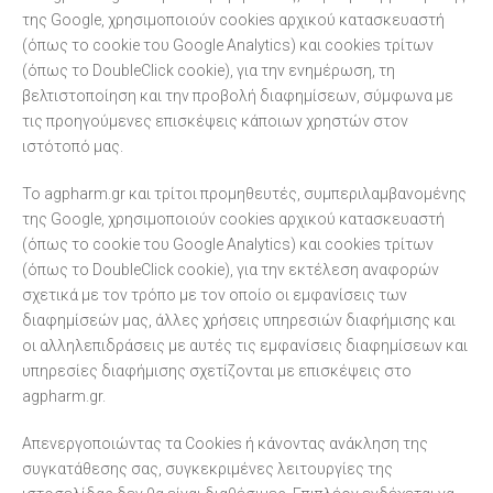
της Google, χρησιμοποιούν cookies αρχικού κατασκευαστή
(όπως το cookie του Google Analytics) και cookies τρίτων
(όπως το DoubleClick cookie), για την ενημέρωση, τη
βελτιστοποίηση και την προβολή διαφημίσεων, σύμφωνα με
τις προηγούμενες επισκέψεις κάποιων χρηστών στον
ιστότοπό μας.
Το agpharm.gr και τρίτοι προμηθευτές, συμπεριλαμβανομένης
της Google, χρησιμοποιούν cookies αρχικού κατασκευαστή
(όπως το cookie του Google Analytics) και cookies τρίτων
(όπως το DoubleClick cookie), για την εκτέλεση αναφορών
σχετικά με τον τρόπο με τον οποίο οι εμφανίσεις των
διαφημίσεών μας, άλλες χρήσεις υπηρεσιών διαφήμισης και
οι αλληλεπιδράσεις με αυτές τις εμφανίσεις διαφημίσεων και
υπηρεσίες διαφήμισης σχετίζονται με επισκέψεις στο
agpharm.gr.
Απενεργοποιώντας τα Cookies ή κάνοντας ανάκληση της
συγκατάθεσης σας, συγκεκριμένες λειτουργίες της