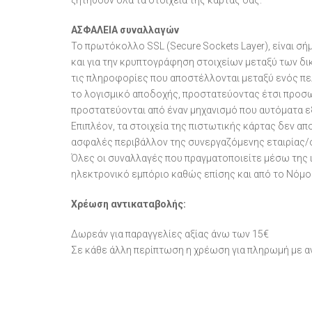
ζητηθούν όλα τα στοιχεία της κάρτας σας.
ΑΣΦΑΛΕΙΑ συναλλαγών
Το πρωτόκολλο SSL (Secure Sockets Layer), είναι σ
και για την κρυπτογράφηση στοιχείων μεταξύ των δ
τις πληροφορίες που αποστέλλονται μεταξύ ενός πε
το λογισμικό αποδοχής, προστατεύοντας έτσι προσω
προστατεύονται από έναν μηχανισμό που αυτόματα ε
Επιπλέον, τα στοιχεία της πιστωτικής κάρτας δεν α
ασφαλές περιβάλλον της συνεργαζόμενης εταιρίας/
Όλες οι συναλλαγές που πραγματοποιείτε μέσω της ι
ηλεκτρονικό εμπόριο καθώς επίσης και από το Νόμο 
Χρέωση αντικαταβολής:
Δωρεάν για παραγγελίες αξίας άνω των 15€
Σε κάθε άλλη περίπτωση η χρέωση για πληρωμή με α