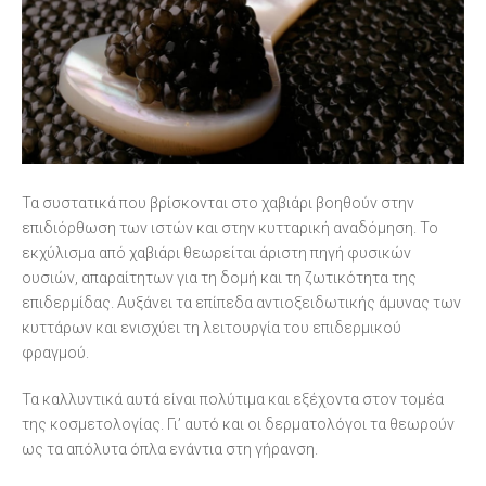
Τα συστατικά που βρίσκονται στο χαβιάρι βοηθούν στην
επιδιόρθωση των ιστών και στην κυτταρική αναδόμηση. Το
εκχύλισμα από χαβιάρι θεωρείται άριστη πηγή φυσικών
ουσιών, απαραίτητων για τη δομή και τη ζωτικότητα της
επιδερμίδας. Αυξάνει τα επίπεδα αντιοξειδωτικής άμυνας των
κυττάρων και ενισχύει τη λειτουργία του επιδερμικού
φραγμού.
Τα καλλυντικά αυτά είναι πολύτιμα και εξέχοντα στον τομέα
της κοσμετολογίας. Γι’ αυτό και οι δερματολόγοι τα θεωρούν
ως τα απόλυτα όπλα ενάντια στη γήρανση.