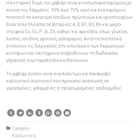
Η κυτταρική δομή του χαβιάρι είναι εντυπωσιακά παρόμοια με
εκείνη του δέρματος. 50% έως 70% νερό και ένα παρόμοιο
ποσοστό σε κατανομή λιπιδίων, πρωτεϊνών και ιχνοστοιχείων.
Είναι πολύ πλούσια σε βιταμίνες Α, D, B1, B2, B6 και μικρο-
στοιχεία Co, Cu, Ρ, Si, Ζη, καθώς και αμινοξέα, όπως γλυκίνη,
λυσίνη, ιστιδίνη, αργινίνη, ασπαραγίνη. Αυτά τα συστατικά
εντείνουν τις διεργασίες στο εσωτερικό των δερματικών
κυττάρων και ταυτόχρονα επιβραδύνουν τη διαδικασία
γήρανσης ενώ παράλληλα ενυδατώνουν.
Το χαβιάρι λοιπόν είναι ένα πολύτιμο και πανάκριβο
καλλυντικό συστατικό που προκαλεί ανανέωση σε
γερασμένες, φθαρμένες ή ταλαιπωρημένες επιδερμίδες.
Category:
Καλλυντικά