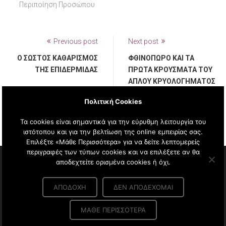
Περιποίηση Προσώπου
Previous post
Next post
Ο ΣΩΣΤΌΣ ΚΑΘΑΡΙΣΜΌΣ
ΦΘΙΝΌΠΩΡΟ ΚΑΙ ΤΑ
ΤΗΣ ΕΠΙΔΕΡΜΊΔΑΣ
ΠΡΏΤΑ ΚΡΟΎΣΜΑΤΑ ΤΟΥ
ΑΠΛΟΎ ΚΡΥΟΛΟΓΉΜΑΤΟΣ
Ή ΤΗΣ ΓΡΊΠΗΣ Ε
Πολιτική Cookies
ΜΦΑΝΊΖΟΝΤΑΙ.
Τα cookies είναι σημαντικά για την εύρυθμη λειτουργία του
ιστότοπου και για την βελτίωση της online εμπειρίας σας.
Επιλέξτε «Μάθε Περισσότερα» για να δείτε λεπτομερείς
περιγραφές των τύπων cookies και να επιλέξετε αν θα
αποδεχτείτε ορισμένα cookies ή όχι.
Copyright © 2020 AG Pharm. All Rights Reserved.
Πολιτική Απορρήτου
|
Όροι & προυποθέσεις Αγορών
|
ΑΠΟΔΟΧΉ
ΔΕΝ ΑΠΟΔΈΧΟΜΑΙ
Πολιτική Cookies
|
Τρόποι Πληρωμής
|
Τρόποι Αποστολής
ΜΆΘΕ ΠΕΡΙΣΣΌΤΕΡΑ