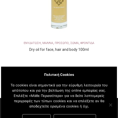
,
,
,
,
ΕΝΥΔΑΤΩΣΗ
ΜΑΛΛΙΑ
ΠΡΟΣΩΠΟ
ΣΩΜΑ
ΦΡΟΝΤΙΔΑ
Dry oil for face, hair and body 100ml
Πολιτική Cookies
Τα cookies είναι σημαντικά για την εύρυθμη λειτουργία του
ιστότοπου και για την βελτίωση της online εμπειρίας σας.
Επιλέξτε «Μάθε Περισσότερα» για να δείτε λεπτομερείς
περιγραφές των τύπων cookies και να επιλέξετε αν θα
αποδεχτείτε ορισμένα cookies ή όχι.
Copyright © 2020 AG Pharm. All Rights Reserved.
Πολιτική Απορρήτου
|
Όροι & προυποθέσεις Αγορών
|