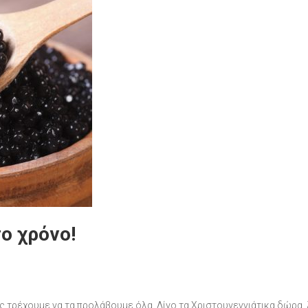
ο χρόνο!
 τρέχουμε να τα προλάβουμε όλα. Λίγο τα Χριστουγεννιάτικα δώρα, λ