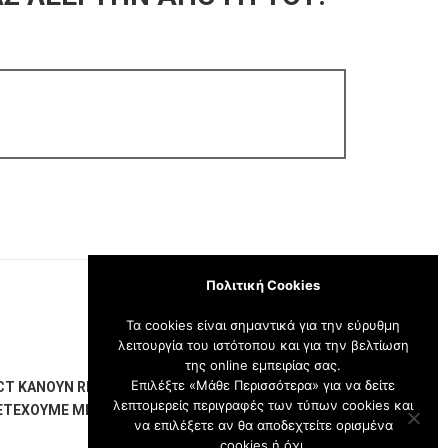
Πολιτική Cookies
Τα cookies είναι σημαντικά για την εύρυθμη
λειτουργία του ιστότοπου και για την βελτίωση
της online εμπειρίας σας.
Επιλέξτε «Μάθε Περισσότερα» για να δείτε
CT ΚΆΝΟΥΝ REVIEW ΣΤΟ CELEBRITY BOX BY VASO
λεπτομερείς περιγραφές των τύπων cookies και
ΕΤΈΧΟΥΜΕ ΜΕ 6 ΑΠΟ ΤΑ 8 SERUM ΜΑΣ!
να επιλέξετε αν θα αποδεχτείτε ορισμένα
cookies ή όχι.