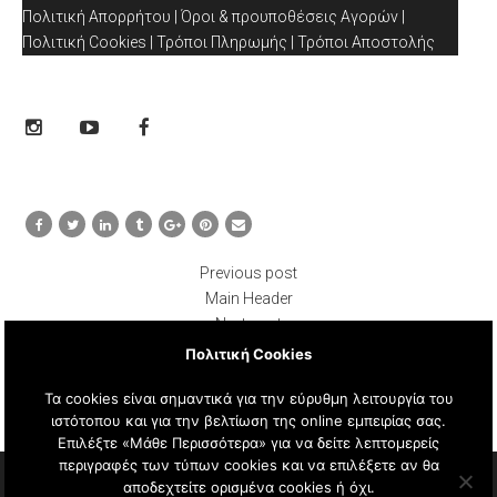
Πολιτική Απορρήτου
|
Όροι & προυποθέσεις Αγορών
|
Πολιτική Cookies
|
Τρόποι Πληρωμής
|
Τρόποι Αποστολής
Previous post
Main Header
Next post
PROMOBAR-3
Πολιτική Cookies
Τα cookies είναι σημαντικά για την εύρυθμη λειτουργία του
ιστότοπου και για την βελτίωση της online εμπειρίας σας.
Επιλέξτε «Μάθε Περισσότερα» για να δείτε λεπτομερείς
περιγραφές των τύπων cookies και να επιλέξετε αν θα
αποδεχτείτε ορισμένα cookies ή όχι.