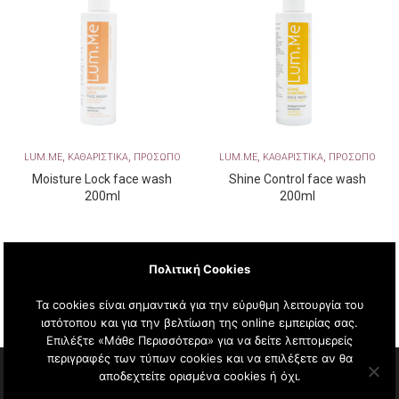
,
,
,
,
LUM.ME
ΚΑΘΑΡΙΣΤΙΚΑ
ΠΡΟΣΩΠΟ
LUM.ME
ΚΑΘΑΡΙΣΤΙΚΑ
ΠΡΟΣΩΠΟ
Moisture Lock face wash
Shine Control face wash
200ml
200ml
Πολιτική Cookies
Τα cookies είναι σημαντικά για την εύρυθμη λειτουργία του
ιστότοπου και για την βελτίωση της online εμπειρίας σας.
Επιλέξτε «Μάθε Περισσότερα» για να δείτε λεπτομερείς
περιγραφές των τύπων cookies και να επιλέξετε αν θα
αποδεχτείτε ορισμένα cookies ή όχι.
Copyright © 2020 AG Pharm. All Rights Reserved.