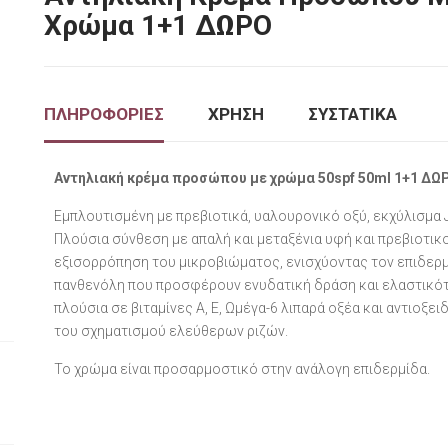
Χρώμα 1+1 ΔΩΡΟ
ΠΛΗΡΟΦΟΡΙΕΣ
ΧΡΗΣΗ
ΣΥΣΤΑΤΙΚΑ
Αντηλιακή κρέμα προσώπου με χρώμα 50spf 50ml 1+1 ΔΩ
Εμπλουτισμένη με πρεβιοτικά, υαλουρονικό οξύ, εκχύλισμα 
Πλούσια σύνθεση με απαλή και μεταξένια υφή και πρεβιοτικ
εξισορρόπηση του μικροβιώματος, ενισχύοντας τον επιδερμ
πανθενόλη που προσφέρουν ενυδατική δράση και ελαστικότητ
πλούσια σε βιταμίνες Α, Ε, Ωμέγα-6 λιπαρά οξέα και αντιο
του σχηματισμού ελεύθερων ριζών.
Το χρώμα είναι προσαρμοστικό στην ανάλογη επιδερμίδα.