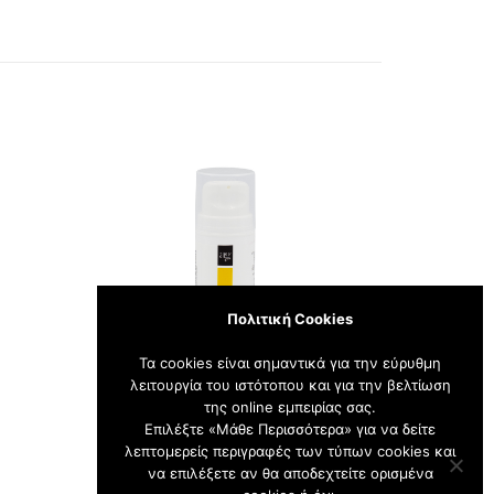
Πολιτική Cookies
Τα cookies είναι σημαντικά για την εύρυθμη
λειτουργία του ιστότοπου και για την βελτίωση
της online εμπειρίας σας.
,
,
ΑΝΤΗΛΙΑΚΑ
ΑΝΤΗΛΙΑΚΑ ΠΡΟΣΩΠΟΥ
MIST
ΑΝ
Επιλέξτε «Μάθε Περισσότερα» για να δείτε
λεπτομερείς περιγραφές των τύπων cookies και
Αντηλιακή Κρέμα Προσώπου Με
να επιλέξετε αν θα αποδεχτείτε ορισμένα
Πρεβιοτικά Χωρίς Χρώμα