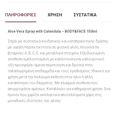
ΠΛΗΡΟΦΟΡΙΕΣ
ΧΡΗΣΗ
ΣΥΣΤΑΤΙΚΑ
Aloe Vera Spray with Calendula – BODY&FACE 150ml
Σπρέι με συστατικά ενυδατικής και καταπραϋντικής δράσης
με υψηλή περιεκτικότητα σε φυσική αλόη, πλούσια σε
βιταμίνες Α, B, C, Ε και μεταλλικά στοιχεία. Εξειδικευμένη
σύνθεση εμπλουτισμένη με καλέντουλα και υαλουρονικό
οξύ προσφέρει άμεση περιποίηση και δροσιά στην
ταλαιπωρημένη επιδερμίδα και τους ερεθισμούς. Ιδανικό για
χρήση μετά την πολύωρη έκθεση στον ήλιο ή άλλη
καταπόνηση του δέρματος. Με ελαφριά σύνθεση που
απορροφάται αμέσως. Κατάλληλο για καθημερινή χρήση. Ένα
προϊόν που χαρίζει εκπληκτικά αποτελέσματα χάρη στις
μοναδικές ιδιότητες της αλόης.